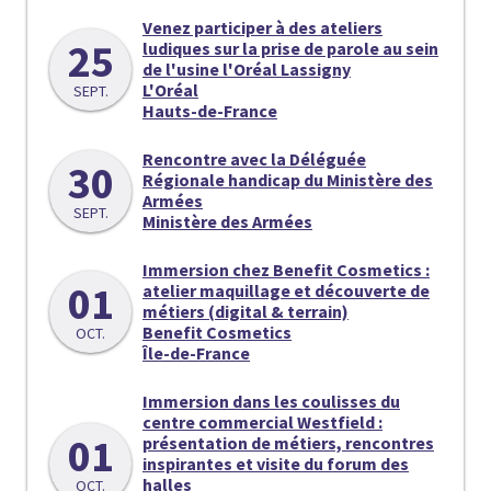
Venez participer à des ateliers
25
ludiques sur la prise de parole au sein
de l'usine l'Oréal Lassigny
L'Oréal
SEPT.
Hauts-de-France
Rencontre avec la Déléguée
30
Régionale handicap du Ministère des
Armées
SEPT.
Ministère des Armées
Immersion chez Benefit Cosmetics :
01
atelier maquillage et découverte de
métiers (digital & terrain)
Benefit Cosmetics
OCT.
Île-de-France
Immersion dans les coulisses du
centre commercial Westfield :
01
présentation de métiers, rencontres
inspirantes et visite du forum des
halles
OCT.