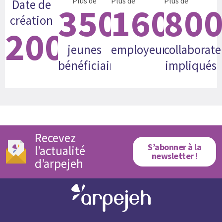
Plus de
Plus de
Plus de
Date de
35000
160
80
création
2008
jeunes
employeurs
collaborate
bénéficiaires
impliqués
Recevez
S’abonner à la
l’actualité
newsletter !
d’arpejeh