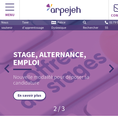
MENU
CON
Nous
Taxe
Police
01 79 
soutenir
d'apprentissage
Dyslexique
Rechercher
55
STAGE, ALTERNANCE,
EMPLOI
Nouvelle modalité pour déposer sa
candidature
En savoir plus
2 / 3