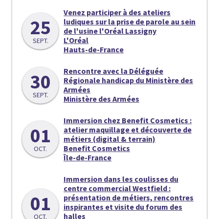
Venez participer à des ateliers
25
ludiques sur la prise de parole au sein
de l'usine l'Oréal Lassigny
L'Oréal
SEPT.
Hauts-de-France
Rencontre avec la Déléguée
30
Régionale handicap du Ministère des
Armées
SEPT.
Ministère des Armées
Immersion chez Benefit Cosmetics :
01
atelier maquillage et découverte de
métiers (digital & terrain)
Benefit Cosmetics
OCT.
Île-de-France
Immersion dans les coulisses du
centre commercial Westfield :
01
présentation de métiers, rencontres
inspirantes et visite du forum des
halles
OCT.