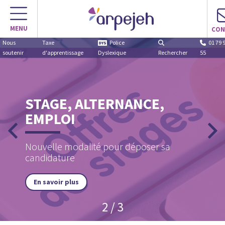
MENU
CON
Nous
Taxe
Police
01 79 
soutenir
d'apprentissage
Dyslexique
Rechercher
55
STAGE, ALTERNANCE,
EMPLOI
Nouvelle modalité pour déposer sa
candidature
En savoir plus
2 / 3