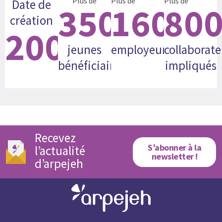
Plus de
Plus de
Plus de
Date de
35000
160
80
création
2008
jeunes
employeurs
collaborate
bénéficiaires
impliqués
Recevez
S’abonner à la
l’actualité
newsletter !
d’arpejeh