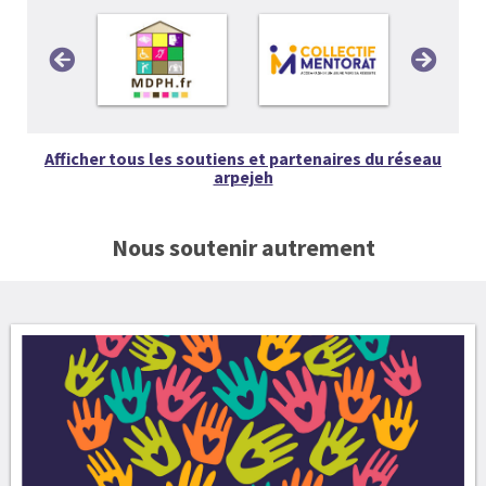
Afficher tous les soutiens et partenaires du réseau
arpejeh
Nous soutenir autrement