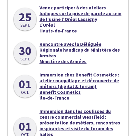
Venez participer à des ateliers
25
ludiques sur la prise de parole au sein
de l'usine l'Oréal Lassigny
L'Oréal
SEPT.
Hauts-de-France
Rencontre avec la Déléguée
30
Régionale handicap du Ministère des
Armées
SEPT.
Ministère des Armées
Immersion chez Benefit Cosmetics :
01
atelier maquillage et découverte de
métiers (digital & terrain)
Benefit Cosmetics
OCT.
Île-de-France
Immersion dans les coulisses du
centre commercial Westfield :
01
présentation de métiers, rencontres
inspirantes et visite du forum des
halles
OCT.