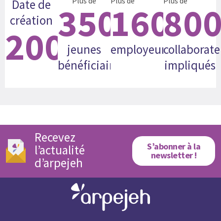
Plus de
Plus de
Plus de
Date de
35000
160
80
création
2008
jeunes
employeurs
collaborate
bénéficiaires
impliqués
Recevez
S’abonner à la
l’actualité
newsletter !
d’arpejeh