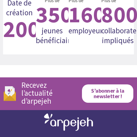
Plus de
Plus de
Plus de
Date de
35000
160
80
création
2008
jeunes
employeurs
collaborate
bénéficiaires
impliqués
Recevez
S’abonner à la
l’actualité
newsletter !
d’arpejeh