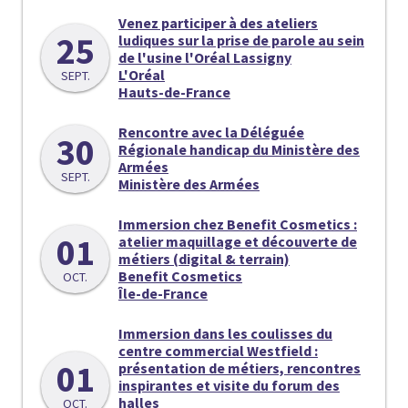
Venez participer à des ateliers
25
ludiques sur la prise de parole au sein
de l'usine l'Oréal Lassigny
L'Oréal
SEPT.
Hauts-de-France
Rencontre avec la Déléguée
30
Régionale handicap du Ministère des
Armées
SEPT.
Ministère des Armées
Immersion chez Benefit Cosmetics :
01
atelier maquillage et découverte de
métiers (digital & terrain)
Benefit Cosmetics
OCT.
Île-de-France
Immersion dans les coulisses du
centre commercial Westfield :
01
présentation de métiers, rencontres
inspirantes et visite du forum des
halles
OCT.