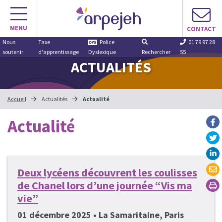
Aller
au
MENU
contenu
CONTACT
Nous
Taxe
Police
01 79 97 28
soutenir
d'apprentissage
Dyslexique
Rechercher
55
ACTUALITÉS
Accueil
Actualités
Actualité
Actualité
Deux lycéens découvrent les coulisses
de Chanel lors d’une journée “Vis ma
vie”
01 décembre 2025 • La Samaritaine, Paris