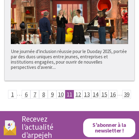
Une journée d’inclusion réussie pour le Duoday 2025, portée
par des duos uniques entre jeunes, entreprises et
institutions engagées, pour ouvrir de nouvelles
perspectives d’avenir....
1
…
6
7
8
9
10
11
12
13
14
15
16
…
39
Recevez
S’abonner à la
l’actualité
newsletter !
d’arpejeh