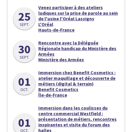
Venez participer à des ateliers
25
ludiques sur la prise de parole au sein
de l'usine l'Oréal Lassigny
L'Oréal
SEPT.
Hauts-de-France
Rencontre avec la Déléguée
30
Régionale handicap du Ministère des
Armées
SEPT.
Ministère des Armées
Immersion chez Benefit Cosmetics :
01
atelier maquillage et découverte de
métiers (digital & terrain)
Benefit Cosmetics
OCT.
Île-de-France
Immersion dans les coulisses du
centre commercial Westfield :
01
présentation de métiers, rencontres
inspirantes et visite du forum des
halles
OCT.