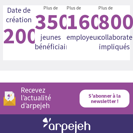
Plus de
Plus de
Plus de
Date de
35000
160
80
création
2008
jeunes
employeurs
collaborate
bénéficiaires
impliqués
Recevez
S’abonner à la
l’actualité
newsletter !
d’arpejeh