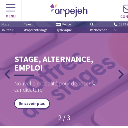
MENU
CON
Nous
Taxe
Police
01 79 
soutenir
d'apprentissage
Dyslexique
Rechercher
55
STAGE, ALTERNANCE,
EMPLOI
Nouvelle modalité pour déposer sa
candidature
En savoir plus
2 / 3