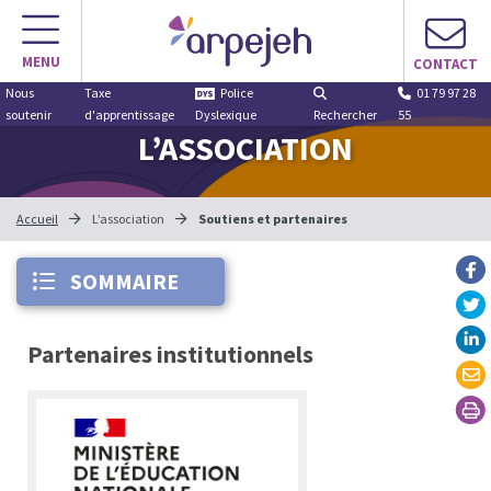
MENU
CONTACT
Nous
Taxe
Police
01 79 97 28
soutenir
d'apprentissage
Dyslexique
Rechercher
55
L’ASSOCIATION
Accueil
L’association
Soutiens et partenaires
SOMMAIRE
Partenaires institutionnels