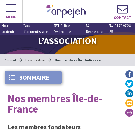
MENU
CONTACT
Nous
Taxe
Police
01 79 97 28
soutenir
d'apprentissage
Dyslexique
Rechercher
55
L’ASSOCIATION
Accueil
L’association
Nos membres Île-de-France
SOMMAIRE
Nos membres Île-de-
France
Les membres fondateurs