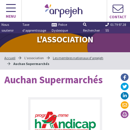
Aller
au
MENU
contenu
CONTACT
Nous
Taxe
Police
01 79 97 28
soutenir
d'apprentissage
Dyslexique
Rechercher
55
L'ASSOCIATION
Accueil
L'association
Les membres nationaux d'arpejeh
Auchan Supermarchés
Auchan Supermarchés