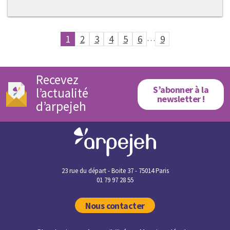
1
2
3
4
5
6
…
9
Recevez
S’abonner à la
l’actualité
newsletter !
d’arpejeh
23 rue du départ - Boite 37 - 75014 Paris
01 79 97 28 55
Nous contacter