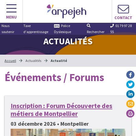
Aller
au
MENU
contenu
CONTACT
Nous
Taxe
Police
01 79 97 28
soutenir
d'apprentissage
Dyslexique
Rechercher
55
ACTUALITÉS
Accueil
Actualités
Actualité
Événements / Forums
Inscription : Forum Découverte des
métiers de Montpellier
03 décembre 2026 • Montpellier