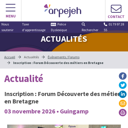
MENU
CONTACT
Nous
Taxe
Police
01 79 97 28
soutenir
d'apprentissage
Dyslexique
Rechercher
55
ACTUALITÉS
Accueil
Actualités
Événements / Forums
Inscription : Forum Découverte des métiers en Bretagne
Actualité
Inscription : Forum Découverte des métiers
en Bretagne
03 novembre 2026 • Guingamp