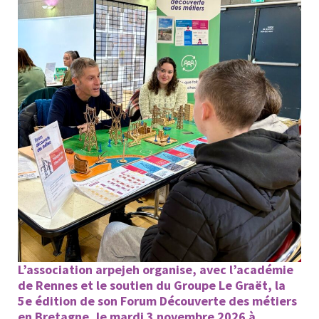
L’association arpejeh organise, avec l’académie
de Rennes et le soutien
du Groupe Le Graët
, la
5e édition de son Forum Découverte des métiers
en Bretagne, le mardi 3 novembre 2026 à