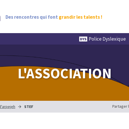
Des rencontres qui font
grandir les talents !
Police Dyslexique
L'ASSOCIATION
Partager 
d'arpejeh
STEF