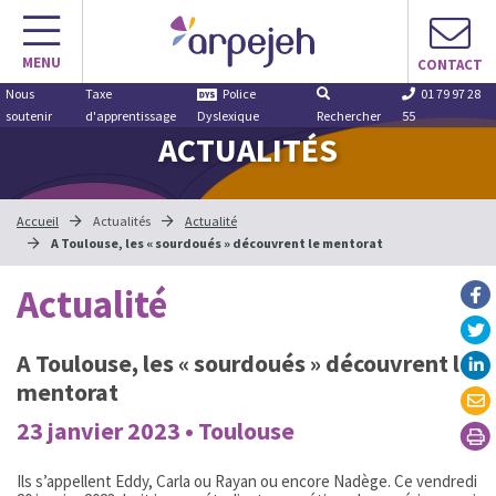
Aller
au
MENU
contenu
CONTACT
Nous
Taxe
Police
01 79 97 28
soutenir
d'apprentissage
Dyslexique
Rechercher
55
ACTUALITÉS
Accueil
Actualités
Actualité
A Toulouse, les « sourdoués » découvrent le mentorat
Actualité
A Toulouse, les « sourdoués » découvrent le
mentorat
23 janvier 2023 • Toulouse
Ils s’appellent Eddy, Carla ou Rayan ou encore Nadège. Ce vendredi