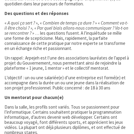
quotidien dans leur parcours de formation.
Des questions et des réponses
«
A quoi ça sert ?
», «
Combien de temps ça dure ?
» «
Comment va-t-
il être choisi ? », « Par quel biais allons-nous communiquer ? Va-t-on
se rencontrer ?
» … les questions fusent. A l’inquiétude se mêle
une forme de scepticisme. Mais, rapidement, la parfaite
connaissance de cette pratique par notre experte se transforme
en un échange riche et passionnant.
Un rappel : Arpejeh est l’une des associations lauréates de l’appel à
projet du Gouvernement, nous permettant ainsi de rejoindre la
plateforme « 1 jeune, 1 mentor » et le collectif mentorat.
L’objectif : un ou une salariée(e) d’une entreprise est formé(e) et
accompagne dans la durée un ou une jeune dans la réalisation de
son projet professionnel. Public concerné : de 18 à 30 ans
Un mentorat pour chacun(e)
Dans la salle, les profils sont variés. Tous se passionnent pour
l’informatique. Certains souhaitent pratiquer la programmation
informatique, d’autres devenir web développer. Certains ont
beaucoup voyagé, font différents sports, et apprécient les jeux
vidéos. La plupart ont déjà plusieurs diplômes, et ont effectué de
nombreux stages.