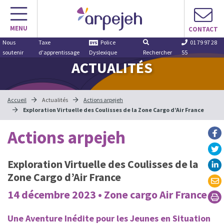
Aller
au
MENU
contenu
CONTACT
Nous
Taxe
Police
01 79 97 28
soutenir
d'apprentissage
Dyslexique
Rechercher
55
ACTUALITÉS
Accueil
Actualités
Actions arpejeh
Exploration Virtuelle des Coulisses de la Zone Cargo d’Air France
Actions arpejeh
Exploration Virtuelle des Coulisses de la
Zone Cargo d’Air France
14 décembre 2023 • Zone cargo Air France
Une Aventure Inédite pour les Jeunes en Situation