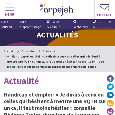
Aller
au
MENU
contenu
CONTACT
Nous
Taxe
Police
01 79 97 28
soutenir
d'apprentissage
Dyslexique
Rechercher
55
ACTUALITÉS
Accueil
Actualités
Actualité
Handicap et emploi : « Je dirais à ceux ou celles qui hésitent à
mettre une RQTH sur un cv, il faut moins hésiter » conseille Philippe
Trotin, directeur de la mission handicap chez Microsoft France
Actualité
Handicap et emploi : « Je dirais à ceux ou
celles qui hésitent à mettre une RQTH sur
un cv, il faut moins hésiter » conseille
Philippe Trotin, directeur de la mission