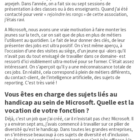
arpejeh. Dans l’année, on a fait six ou sept sessions de
présentation à des classes ou à des enseignants. Quand j’ai été
contacté pour venir «
rejoindre les rangs
» de cette association,
j’étais ravi.
A Microsoft, nous avons une vraie motivation à faire monter les
jeunes sur la tech, car on sait que de plus en plus de métiers
l’utilisent au quotidien. Le fait de leur donner des clés, de leur
présenter des jobs est ultra positif. On s’est même aperçu, à
l’occasion d’une des visites au siège, d’un jeune qui -alors qu’il
n’avait pas du tout envisagé de travailler dans ce domaine- est
ressorti d’ici visiblement ultra-motivé pour se former. C’était assez
intéressant. On s’aperçoit qu’il y a une méconnaissance totale de
ces jobs. En réalité, cela correspond à plein de métiers différents,
du contact-client, de l’intelligence artificielle, des sujets de
reporting. C’est très varié !
Vous êtes en charge des sujets liés au
handicap au sein de Microsoft. Quelle est la
vocation de votre fonction ?
Déjà, c’est un job que j’ai créé, car il n’existait pas chez Microsoft. Il
y a environ sept ans, j’avais commencé à travailler sur ce pilier de
diversité qu’est le handicap. Dans toutes les grandes entreprises,
on s’intéresse beaucoup à ces sujets de diversité et d’inclusion.
Les études qui sont menées montrent que c’est très efficace à la