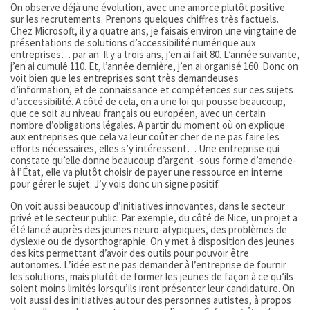
On observe déjà une évolution, avec une amorce plutôt positive
sur les recrutements. Prenons quelques chiffres très factuels.
Chez Microsoft, il y a quatre ans, je faisais environ une vingtaine de
présentations de solutions d’accessibilité numérique aux
entreprises… par an. Il y a trois ans, j’en ai fait 80. L’année suivante,
j’en ai cumulé 110. Et, l’année dernière, j’en ai organisé 160. Donc on
voit bien que les entreprises sont très demandeuses
d’information, et de connaissance et compétences sur ces sujets
d’accessibilité. A côté de cela, on a une loi qui pousse beaucoup,
que ce soit au niveau français ou européen, avec un certain
nombre d’obligations légales. A partir du moment où on explique
aux entreprises que cela va leur coûter cher de ne pas faire les
efforts nécessaires, elles s’y intéressent… Une entreprise qui
constate qu’elle donne beaucoup d’argent -sous forme d’amende-
à l’État, elle va plutôt choisir de payer une ressource en interne
pour gérer le sujet. J’y vois donc un signe positif.
On voit aussi beaucoup d’initiatives innovantes, dans le secteur
privé et le secteur public. Par exemple, du côté de Nice, un projet a
été lancé auprès des jeunes neuro-atypiques, des problèmes de
dyslexie ou de dysorthographie. On y met à disposition des jeunes
des kits permettant d’avoir des outils pour pouvoir être
autonomes. L’idée est ne pas demander à l’entreprise de fournir
les solutions, mais plutôt de former les jeunes de façon à ce qu’ils
soient moins limités lorsqu’ils iront présenter leur candidature. On
voit aussi des initiatives autour des personnes autistes, à propos