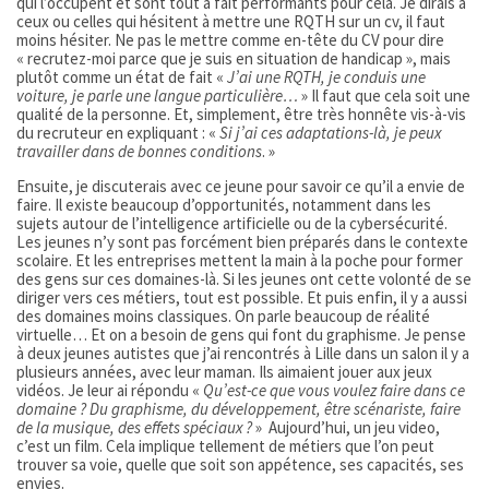
qui l’occupent et sont tout à fait performants pour cela. Je dirais à
ceux ou celles qui hésitent à mettre une RQTH sur un cv, il faut
moins hésiter. Ne pas le mettre comme en-tête du CV pour dire
« recrutez-moi parce que je suis en situation de handicap », mais
plutôt comme un état de fait «
J’ai une RQTH, je conduis une
voiture, je parle une langue particulière…
» Il faut que cela soit une
qualité de la personne. Et, simplement, être très honnête vis-à-vis
du recruteur en expliquant : «
Si j’ai ces adaptations-là, je peux
travailler dans de bonnes conditions
. »
Ensuite, je discuterais avec ce jeune pour savoir ce qu’il a envie de
faire. Il existe beaucoup d’opportunités, notamment dans les
sujets autour de l’intelligence artificielle ou de la cybersécurité.
Les jeunes n’y sont pas forcément bien préparés dans le contexte
scolaire. Et les entreprises mettent la main à la poche pour former
des gens sur ces domaines-là. Si les jeunes ont cette volonté de se
diriger vers ces métiers, tout est possible. Et puis enfin, il y a aussi
des domaines moins classiques. On parle beaucoup de réalité
virtuelle… Et on a besoin de gens qui font du graphisme. Je pense
à deux jeunes autistes que j’ai rencontrés à Lille dans un salon il y a
plusieurs années, avec leur maman. Ils aimaient jouer aux jeux
vidéos. Je leur ai répondu «
Qu’est-ce que vous voulez faire dans ce
domaine ? Du graphisme, du développement, être scénariste, faire
de la musique, des effets spéciaux ?
» Aujourd’hui, un jeu video,
c’est un film. Cela implique tellement de métiers que l’on peut
trouver sa voie, quelle que soit son appétence, ses capacités, ses
envies.