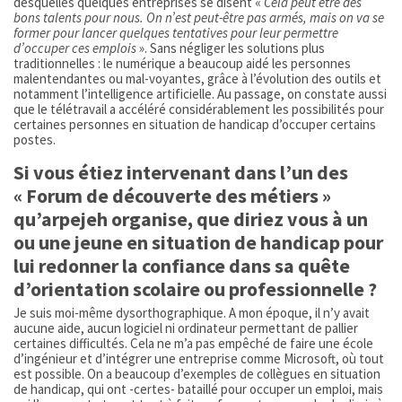
desquelles quelques entreprises se disent «
Cela peut être des
bons talents pour nous. On n’est peut-être pas armés, mais on va se
former pour lancer quelques tentatives pour leur permettre
d’occuper ces emplois
». Sans négliger les solutions plus
traditionnelles : le numérique a beaucoup aidé les personnes
malentendantes ou mal-voyantes, grâce à l’évolution des outils et
notamment l’intelligence artificielle. Au passage, on constate aussi
que le télétravail a accéléré considérablement les possibilités pour
certaines personnes en situation de handicap d’occuper certains
postes.
Si vous étiez intervenant dans l’un des
« Forum de découverte des métiers »
qu’arpejeh organise, que diriez vous à un
ou une jeune en situation de handicap pour
lui redonner la confiance dans sa quête
d’orientation scolaire ou professionnelle ?
Je suis moi-même dysorthographique. A mon époque, il n’y avait
aucune aide, aucun logiciel ni ordinateur permettant de pallier
certaines difficultés. Cela ne m’a pas empêché de faire une école
d’ingénieur et d’intégrer une entreprise comme Microsoft, où tout
est possible. On a beaucoup d’exemples de collègues en situation
de handicap, qui ont -certes- bataillé pour occuper un emploi, mais