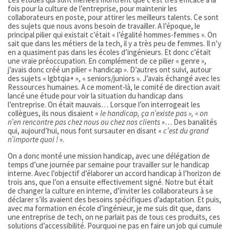
fois pour la culture de l’entreprise, pour maintenir les
collaborateurs en poste, pour attirer les meilleurs talents. Ce sont
des sujets que nous avons besoin de travailler. A l’époque, le
principal pilier qui existait c’était « l’égalité hommes-femmes ». On
sait que dans les métiers de la tech, il y a très peu de femmes. Il n’y
en a quasiment pas dans les écoles d’ingénieurs. Et donc c’était
une vraie préoccupation. En complément de ce pilier « genre »,
j’avais donc créé un pilier « handicap ». D’autres ont suivi, autour
des sujets « lgbtqia+ », « seniors/juniors ». J’avais échangé avec les
Ressources humaines. A ce moment-là, le comité de direction avait
lancé une étude pour voir la situation du handicap dans
l’entreprise. On était mauvais… Lorsque l’on interrogeait les
collègues, ils nous disaient «
le handicap, ça n’existe pas », « on
n’en rencontre pas chez nous ou chez nos clients
»… Des banalités
qui, aujourd’hui, nous font sursauter en disant «
c’est du grand
n’importe quoi !
».
On a donc monté une mission handicap, avec une délégation de
temps d’une journée par semaine pour travailler sur le handicap
interne. Avec l’objectif d’élaborer un accord handicap à l’horizon de
trois ans, que l’on a ensuite effectivement signé. Notre but était
de changer la culture en interne, d’inviter les collaborateurs à se
déclarer s’ils avaient des besoins spécifiques d’adaptation. Et puis,
avec ma formation en école d’ingénieur, je me suis dit que, dans
une entreprise de tech, on ne parlait pas de tous ces produits, ces
solutions d’accessibilité. Pourquoi ne pas en faire un job qui cumule