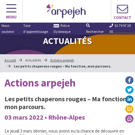
Aller
au
MENU
contenu
CONTACT
Nous
Taxe
Police
01 79 97 28
soutenir
d'apprentissage
Dyslexique
Rechercher
55
ACTUALITÉS
Accueil
Actualités
Actions arpejeh
Les petits chaperons rouges – Ma fonction, mon parcours.
Actions arpejeh
Les petits chaperons rouges – Ma fonction,
mon parcours.
03 mars 2022 • Rhône-Alpes
Le jeudi 3 mars dernier, nous avons eu la chance de découvrir en