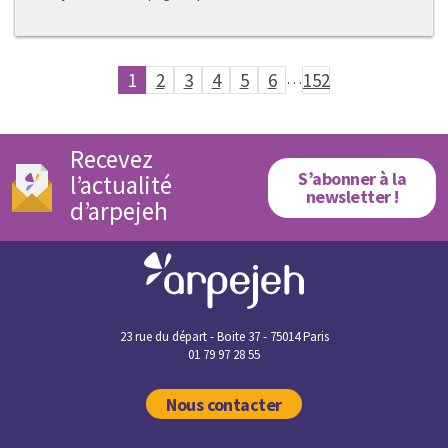
1
2
3
4
5
6
…
152
Recevez
S’abonner à la
l’actualité
newsletter !
d’arpejeh
23 rue du départ - Boite 37 - 75014 Paris
01 79 97 28 55
Nous contacter