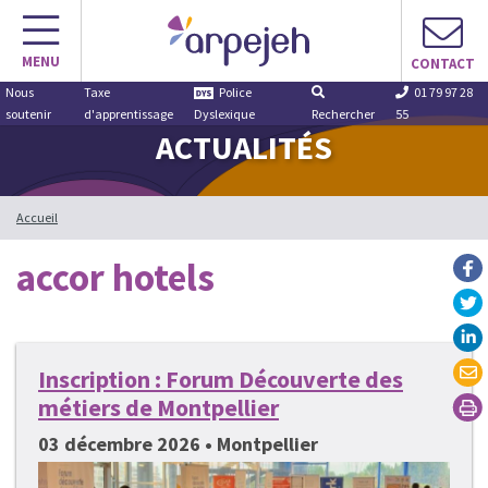
Aller
au
MENU
contenu
CONTACT
Nous
Taxe
Police
01 79 97 28
soutenir
d'apprentissage
Dyslexique
Rechercher
55
ACTUALITÉS
Accueil
accor hotels
Inscription : Forum Découverte des
métiers de Montpellier
03 décembre 2026 • Montpellier