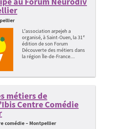
cipe au Forum Neurodiv
llier
pellier
L’association arpejeh a
organisé, à Saint-Ouen, la 31ᵉ
édition de son Forum
Découverte des métiers dans
la région Île-de-France....
s métiers de
 l’Ibis Centre Comédie
r
tre comédie – Montpellier