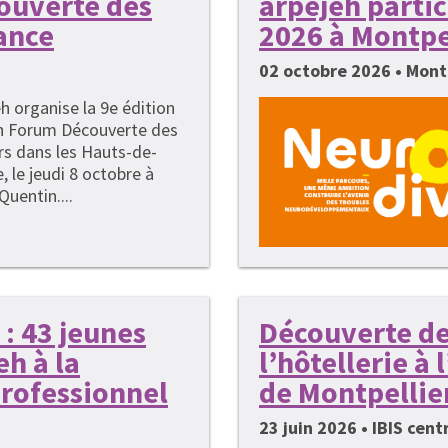
couverte des
arpejeh parti
ance
2026 à Montpe
02 octobre 2026 • Mont
h organise la 9e édition
n Forum Découverte des
rs dans les Hauts-de-
, le jeudi 8 octobre à
Quentin....
: 43 jeunes
Découverte de
h à la
l’hôtellerie à
rofessionnel
de Montpellie
23 juin 2026 • IBIS cen