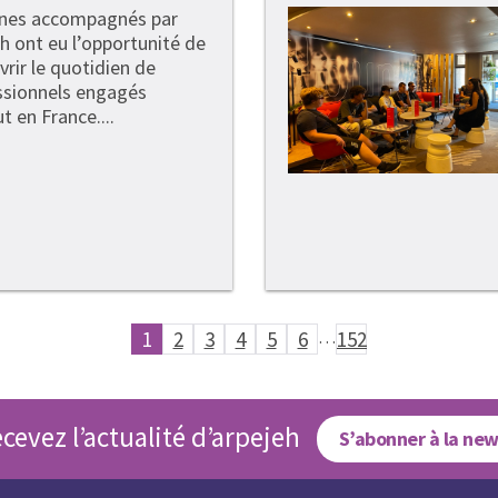
unes accompagnés par
h ont eu l’opportunité de
rir le quotidien de
ssionnels engagés
t en France....
1
2
3
4
5
6
…
152
cevez l’actualité d’arpejeh
S’abonner à la new