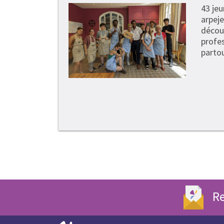
43 je
arpeje
découv
profe
partou
Re