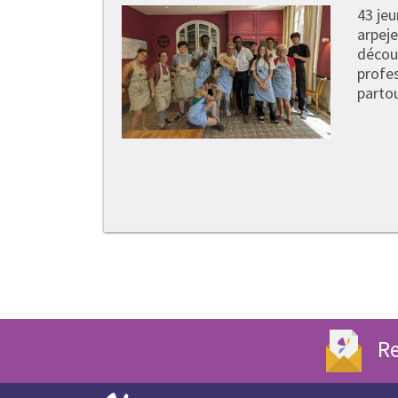
43 je
arpeje
découv
profe
partou
Re