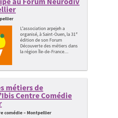
cipe au Forum Neurodiv
llier
pellier
L’association arpejeh a
organisé, à Saint-Ouen, la 31ᵉ
édition de son Forum
Découverte des métiers dans
la région Île-de-France....
s métiers de
 l’Ibis Centre Comédie
r
tre comédie – Montpellier