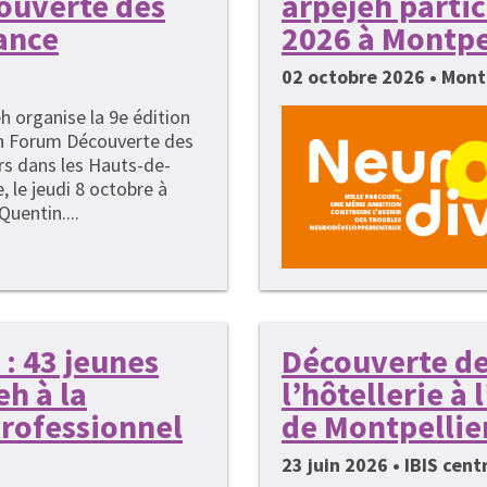
couverte des
arpejeh parti
ance
2026 à Montpe
02 octobre 2026 • Mont
h organise la 9e édition
n Forum Découverte des
rs dans les Hauts-de-
, le jeudi 8 octobre à
Quentin....
: 43 jeunes
Découverte de
h à la
l’hôtellerie à
rofessionnel
de Montpellie
23 juin 2026 • IBIS cen