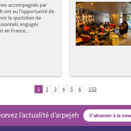
unes accompagnés par
h ont eu l’opportunité de
rir le quotidien de
ssionnels engagés
t en France....
1
2
3
4
5
6
…
152
cevez l’actualité d’arpejeh
S’abonner à la new