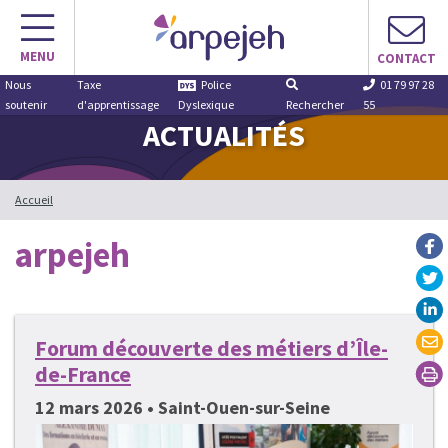
Aller
au
MENU
contenu
CONTACT
Nous
Taxe
Police
01 79 97 28
soutenir
d'apprentissage
Dyslexique
Rechercher
55
ACTUALITÉS
Accueil
arpejeh
Forum découverte des métiers d’Île-
de-France
12 mars 2026 • Saint-Ouen-sur-Seine