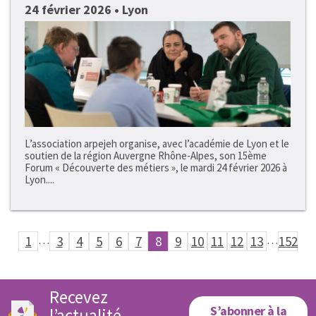
24 février 2026 • Lyon
L’association arpejeh organise, avec l’académie de Lyon et le
soutien de la région Auvergne Rhône-Alpes, son 15ème
Forum « Découverte des métiers », le mardi 24 février 2026 à
Lyon....
1
…
3
4
5
6
7
8
9
10
11
12
13
…
152
Recevez
S’abonner à la
l’actualité