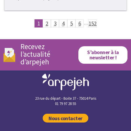
1
2
3
4
5
6
…
152
Recevez
S’abonner à la
l’actualité
newsletter !
d’arpejeh
23 rue du départ - Boite 37 - 75014 Paris
01 79 97 28 55
Nous contacter