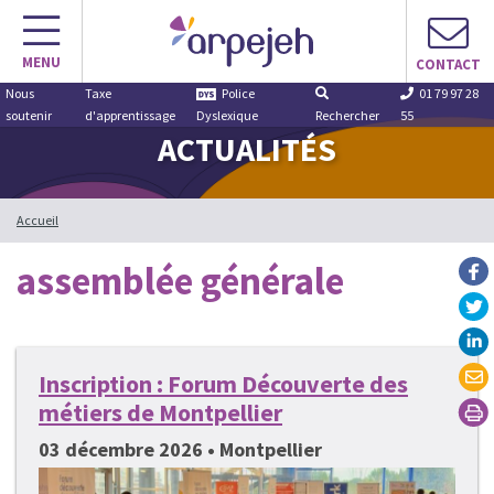
Aller
au
MENU
contenu
CONTACT
Nous
Taxe
Police
01 79 97 28
soutenir
d'apprentissage
Dyslexique
Rechercher
55
ACTUALITÉS
Accueil
assemblée générale
Inscription : Forum Découverte des
métiers de Montpellier
03 décembre 2026 • Montpellier