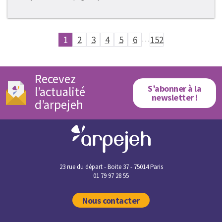
1
2
3
4
5
6
…
152
Recevez
S’abonner à la
l’actualité
newsletter !
d’arpejeh
23 rue du départ - Boite 37 - 75014 Paris
01 79 97 28 55
Nous contacter