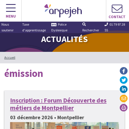
Aller
au
MENU
contenu
CONTACT
Nous
Taxe
Police
01 79 97 28
soutenir
d'apprentissage
Dyslexique
Rechercher
55
ACTUALITÉS
Accueil
émission
Inscription : Forum Découverte des
métiers de Montpellier
03 décembre 2026 • Montpellier