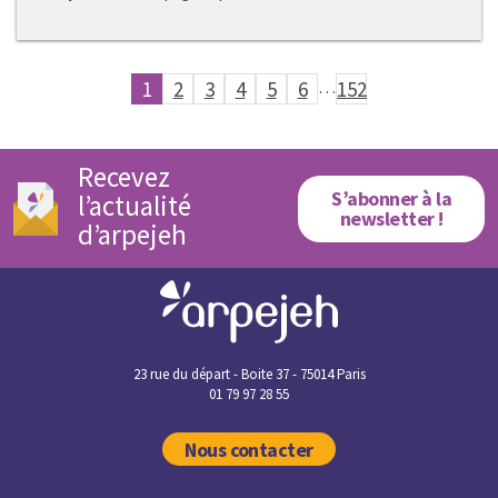
1
2
3
4
5
6
…
152
Recevez
S’abonner à la
l’actualité
newsletter !
d’arpejeh
23 rue du départ - Boite 37 - 75014 Paris
01 79 97 28 55
Nous contacter