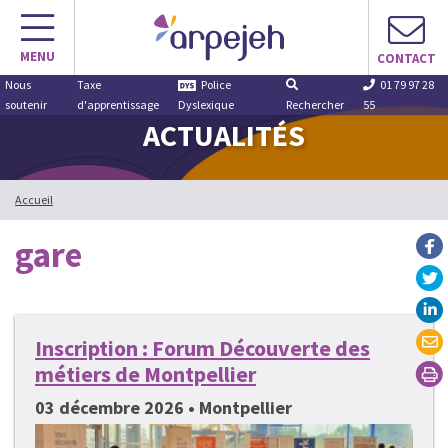
Aller
au
MENU
contenu
CONTACT
Nous
Taxe
Police
01 79 97 28
soutenir
d'apprentissage
Dyslexique
Rechercher
55
ACTUALITÉS
Accueil
gare
Inscription : Forum Découverte des
métiers de Montpellier
03 décembre 2026 • Montpellier