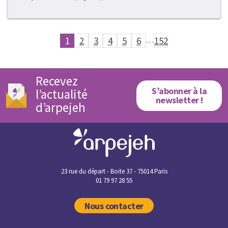
1
2
3
4
5
6
…
152
Recevez
S’abonner à la
l’actualité
newsletter !
d’arpejeh
23 rue du départ - Boite 37 - 75014 Paris
01 79 97 28 55
Nous contacter