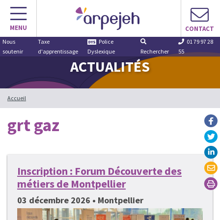
Aller
au
MENU
contenu
CONTACT
Nous
Taxe
Police
01 79 97 28
soutenir
d'apprentissage
Dyslexique
Rechercher
55
ACTUALITÉS
Accueil
grt gaz
Inscription : Forum Découverte des
métiers de Montpellier
03 décembre 2026 • Montpellier