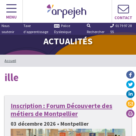
Aller
au
MENU
contenu
CONTACT
Nous
Taxe
Police
01 79 97 28
soutenir
d'apprentissage
Dyslexique
Rechercher
55
ACTUALITÉS
Accueil
ille
Inscription : Forum Découverte des
métiers de Montpellier
03 décembre 2026 • Montpellier