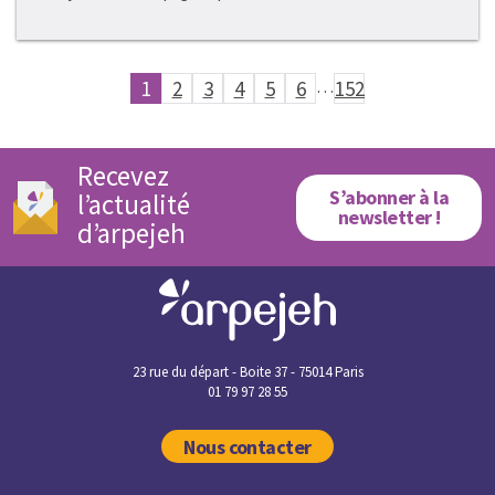
1
2
3
4
5
6
…
152
Recevez
S’abonner à la
l’actualité
newsletter !
d’arpejeh
23 rue du départ - Boite 37 - 75014 Paris
01 79 97 28 55
Nous contacter