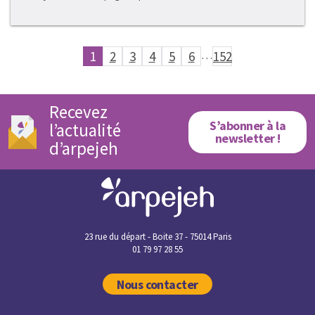
1
2
3
4
5
6
…
152
Recevez
S’abonner à la
l’actualité
newsletter !
d’arpejeh
23 rue du départ - Boite 37 - 75014 Paris
01 79 97 28 55
Nous contacter