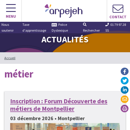
Aller
au
MENU
contenu
CONTACT
Nous
Taxe
Police
01 79 97 28
soutenir
d'apprentissage
Dyslexique
Rechercher
55
ACTUALITÉS
Accueil
métier
Inscription : Forum Découverte des
métiers de Montpellier
03 décembre 2026 • Montpellier