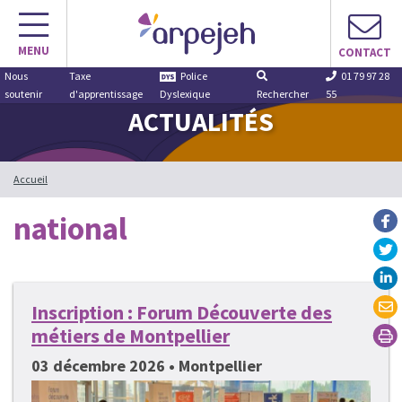
Aller
au
MENU
contenu
CONTACT
Nous
Taxe
Police
01 79 97 28
soutenir
d'apprentissage
Dyslexique
Rechercher
55
ACTUALITÉS
Accueil
national
Inscription : Forum Découverte des
métiers de Montpellier
03 décembre 2026 • Montpellier