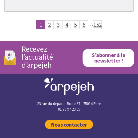
1
2
3
4
5
6
…
152
Recevez
S’abonner à la
l’actualité
newsletter !
d’arpejeh
23 rue du départ - Boite 37 - 75014 Paris
01 79 97 28 55
Nous contacter