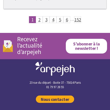
1
2
3
4
5
6
…
152
Recevez
S’abonner à la
l’actualité
newsletter !
d’arpejeh
23 rue du départ - Boite 37 - 75014 Paris
01 79 97 28 55
Nous contacter