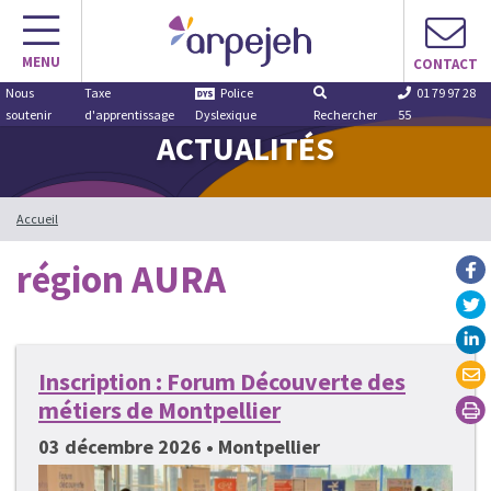
Aller
au
MENU
contenu
CONTACT
Nous
Taxe
Police
01 79 97 28
soutenir
d'apprentissage
Dyslexique
Rechercher
55
ACTUALITÉS
Accueil
région AURA
Inscription : Forum Découverte des
métiers de Montpellier
03 décembre 2026 • Montpellier