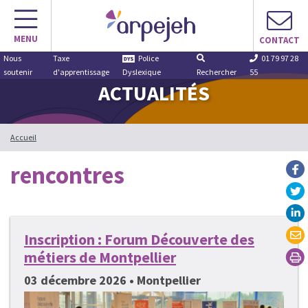
Aller
au
MENU
contenu
CONTACT
Nous
Taxe
Police
01 79 97 28
soutenir
d'apprentissage
Dyslexique
Rechercher
55
ACTUALITÉS
Accueil
rencontres
Inscription : Forum Découverte des
métiers de Montpellier
03 décembre 2026 • Montpellier