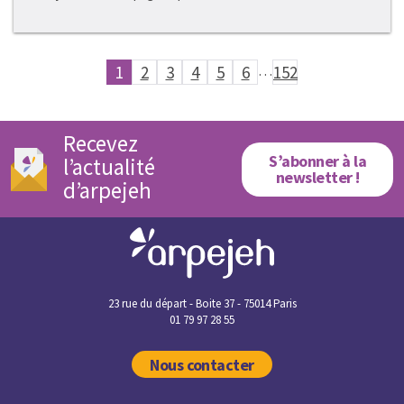
1
2
3
4
5
6
…
152
Recevez
S’abonner à la
l’actualité
newsletter !
d’arpejeh
23 rue du départ - Boite 37 - 75014 Paris
01 79 97 28 55
Nous contacter