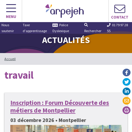
Aller
au
MENU
contenu
CONTACT
Nous
Taxe
Police
01 79 97 28
soutenir
d'apprentissage
Dyslexique
Rechercher
55
ACTUALITÉS
Accueil
travail
Inscription : Forum Découverte des
métiers de Montpellier
03 décembre 2026 • Montpellier