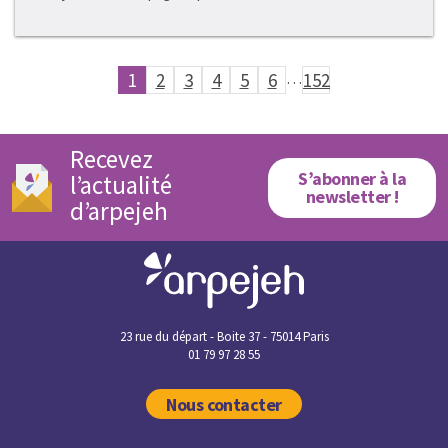
1
2
3
4
5
6
…
152
Recevez
S’abonner à la
l’actualité
newsletter !
d’arpejeh
23 rue du départ - Boite 37 - 75014 Paris
01 79 97 28 55
Nous contacter