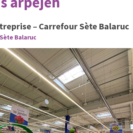
s arpejeh
ntreprise – Carrefour Sète Balaruc
 Sète Balaruc