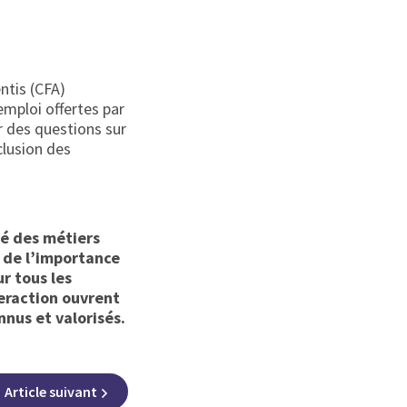
ntis (CFA)
emploi offertes par
r des questions sur
clusion des
ité des métiers
 de l’importance
r tous les
eraction ouvrent
nnus et valorisés.
Article
suivant