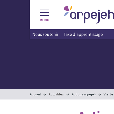
Aller
au
contenu
MENU
Nous soutenir
Taxe d'apprentissage
Accueil
Actualités
Actions arpejeh
Visite