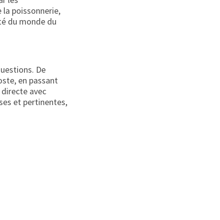
 la poissonnerie,
lité du monde du
questions. De
oste, en passant
n directe avec
es et pertinentes,