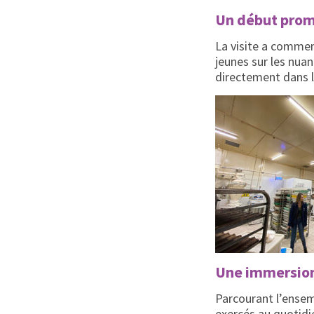
Un début prom
La visite a commen
jeunes sur les nua
directement dans l
Une immersion
Parcourant l’ensem
exercés au quotidie