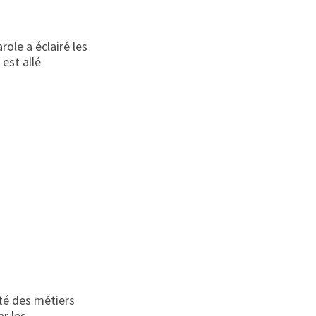
ole a éclairé les
est allé
été des métiers
ar les