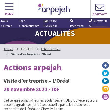
Aller
au
MENU
contenu
CONTACT
Nous
Taxe
Police
01 79 97 28
soutenir
d'apprentissage
Dyslexique
Rechercher
55
ACTUALITÉS
Accueil
Actualités
Actions arpejeh
Visite d’entreprise – L’Oréal
Actions arpejeh
Visite d’entreprise – L’Oréal
29 novembre 2021 • IDF
Cette après-midi, 4 jeunes scolarisés en ULIS Collège et leurs
accompagnatrices, ont été accueillis par le laboratoire de
recherche de L’Oréal de Chevilly-Larue.