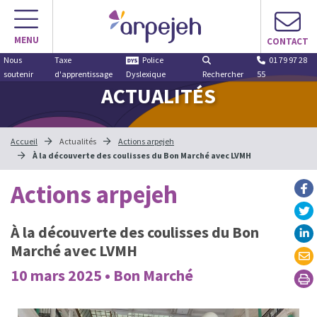
MENU
CONTACT
Nous
Taxe
Police
01 79 97 28
soutenir
d'apprentissage
Dyslexique
Rechercher
55
ACTUALITÉS
Accueil
Actualités
Actions arpejeh
À la découverte des coulisses du Bon Marché avec LVMH
Actions arpejeh
À la découverte des coulisses du Bon
Marché avec LVMH
10 mars 2025 • Bon Marché