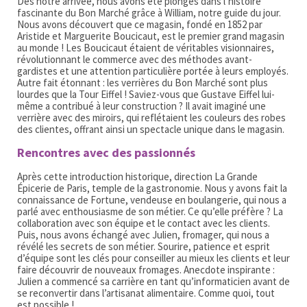
Dès notre arrivée, nous avons été plongés dans l’histoire
fascinante du Bon Marché grâce à William, notre guide du jour.
Nous avons découvert que ce magasin, fondé en 1852 par
Aristide et Marguerite Boucicaut, est le premier grand magasin
au monde ! Les Boucicaut étaient de véritables visionnaires,
révolutionnant le commerce avec des méthodes avant-
gardistes et une attention particulière portée à leurs employés.
Autre fait étonnant : les verrières du Bon Marché sont plus
lourdes que la Tour Eiffel ! Saviez-vous que Gustave Eiffel lui-
même a contribué à leur construction ? Il avait imaginé une
verrière avec des miroirs, qui reflétaient les couleurs des robes
des clientes, offrant ainsi un spectacle unique dans le magasin.
Rencontres avec des passionnés
Après cette introduction historique, direction La Grande
Épicerie de Paris, temple de la gastronomie. Nous y avons fait la
connaissance de Fortune, vendeuse en boulangerie, qui nous a
parlé avec enthousiasme de son métier. Ce qu’elle préfère ? La
collaboration avec son équipe et le contact avec les clients.
Puis, nous avons échangé avec Julien, fromager, qui nous a
révélé les secrets de son métier. Sourire, patience et esprit
d’équipe sont les clés pour conseiller au mieux les clients et leur
faire découvrir de nouveaux fromages. Anecdote inspirante :
Julien a commencé sa carrière en tant qu’informaticien avant de
se reconvertir dans l’artisanat alimentaire. Comme quoi, tout
est possible !