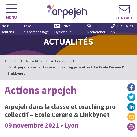
Aller
au
MENU
contenu
CONTACT
Nous
Taxe
Police
01 79 97 28
soutenir
d'apprentissage
Dyslexique
Rechercher
55
ACTUALITÉS
Accueil
Actualités
Actions arpejeh
Arpejeh dans la classe et coaching pro collectif – Ecole Cerene &
Linkbynet
Actions arpejeh
Arpejeh dans la classe et coaching pro
collectif – Ecole Cerene & Linkbynet
09 novembre 2021 • Lyon