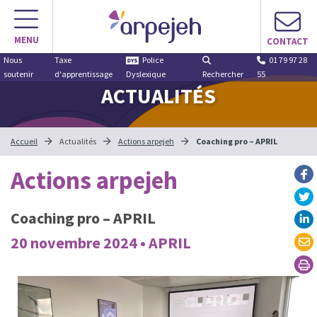
MENU
CONTACT
Nous
Taxe
Police
01 79 97 28
soutenir
d'apprentissage
Dyslexique
Rechercher
55
ACTUALITÉS
Accueil
Actualités
Actions arpejeh
Coaching pro – APRIL
Actions arpejeh
Coaching pro – APRIL
20 novembre 2024 • APRIL