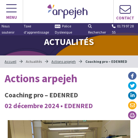
MENU
CONTACT
Nous
Taxe
Police
01 79 97 28
soutenir
d'apprentissage
Dyslexique
Rechercher
55
ACTUALITÉS
Accueil
Actualités
Actions arpejeh
Coaching pro – EDENRED
Actions arpejeh
Coaching pro – EDENRED
02 décembre 2024 • EDENRED