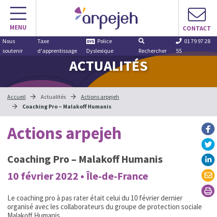
Aller
au
MENU
contenu
CONTACT
Nous
Taxe
Police
01 79 97 28
soutenir
d'apprentissage
Dyslexique
Rechercher
55
ACTUALITÉS
Accueil
Actualités
Actions arpejeh
Coaching Pro – Malakoff Humanis
Actions arpejeh
Coaching Pro – Malakoff Humanis
10 février 2022 • Île-de-France
Le coaching pro à pas rater était celui du 10 février dernier
organisé avec les collaborateurs du groupe de protection sociale
Malakoff Humanis.