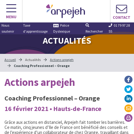
Aller
au
MENU
contenu
CONTACT
Nous
Taxe
Police
01 79 97 28
soutenir
d'apprentissage
Dyslexique
Rechercher
55
ACTUALITÉS
Accueil
Actualités
Actions arpejeh
Coaching Professionnel – Orange
Actions arpejeh
Coaching Professionnel – Orange
16 février 2021 • Hauts-de-France
Grâce aux actions en distanciel, Arpejeh fait tomber les barrières.
Ce matin, cinq jeunes d’Ile de France ont bénéficié des conseils et
de l’expérience d’un collaborateur de chez Orange, travaillant dans