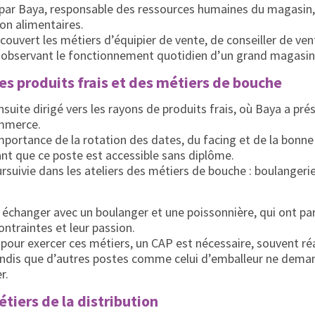
 par Baya, responsable des ressources humaines du magasin,
on alimentaires.
couvert les métiers d’équipier de vente, de conseiller de ve
n observant le fonctionnement quotidien d’un grand magasin
s produits frais et des métiers de bouche
nsuite dirigé vers les rayons de produits frais, où Baya a pré
mmerce.
’importance de la rotation des dates, du facing et de la bonn
ant que ce poste est accessible sans diplôme.
ursuivie dans les ateliers des métiers de bouche : boulangeri
 échanger avec un boulanger et une poissonnière, qui ont pa
ontraintes et leur passion.
e pour exercer ces métiers, un CAP est nécessaire, souvent ré
andis que d’autres postes comme celui d’emballeur ne dema
r.
étiers de la distribution