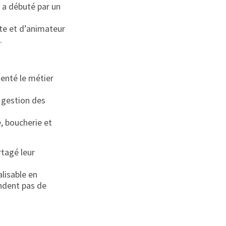
 a débuté par un
nte et d’animateur
.
senté le métier
e gestion des
e, boucherie et
rtagé leur
alisable en
ndent pas de