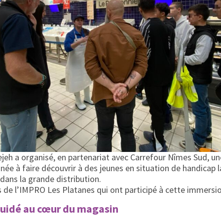
ejeh a organisé, en partenariat avec Carrefour Nîmes Sud, une
inée à faire découvrir à des jeunes en situation de handicap l
dans la grande distribution.
s de l’IMPRO Les Platanes qui ont participé à cette immersio
guidé au cœur du magasin