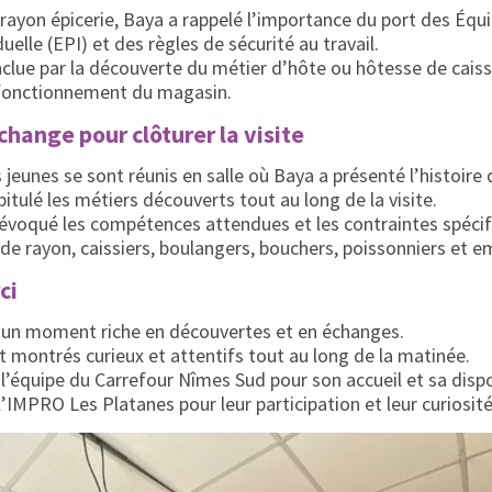
 rayon épicerie, Baya a rappelé l’importance du port des Éq
uelle (EPI) et des règles de sécurité au travail.
onclue par la découverte du métier d’hôte ou hôtesse de cais
 fonctionnement du magasin.
hange pour clôturer la visite
s jeunes se sont réunis en salle où Baya a présenté l’histoire
itulé les métiers découverts tout au long de la visite.
 évoqué les compétences attendues et les contraintes spéci
de rayon, caissiers, boulangers, bouchers, poissonniers et e
ci
é un moment riche en découvertes et en échanges.
t montrés curieux et attentifs tout au long de la matinée.
l’équipe du Carrefour Nîmes Sud pour son accueil et sa dispon
l’IMPRO Les Platanes pour leur participation et leur curiosité