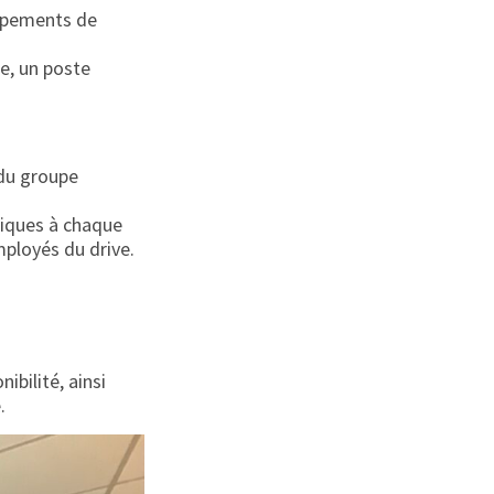
uipements de
se, un poste
 du groupe
fiques à chaque
mployés du drive.
ibilité, ainsi
.