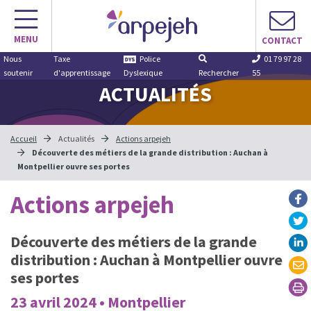
Aller
au
MENU
contenu
CONTACT
Nous
Taxe
Police
01 79 97 28
soutenir
d'apprentissage
Dyslexique
Rechercher
55
ACTUALITÉS
Accueil
Actualités
Actions arpejeh
Découverte des métiers de la grande distribution : Auchan à
Montpellier ouvre ses portes
Actions arpejeh
Découverte des métiers de la grande
distribution : Auchan à Montpellier ouvre
ses portes
23 avril 2024 • Montpellier