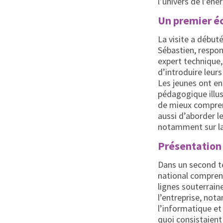
l’univers de l’éne
Un premier é
La visite a début
Sébastien, respon
expert technique, 
d’introduire leur
Les jeunes ont en
pédagogique illust
de mieux comprend
aussi d’aborder l
notamment sur la 
Présentation 
Dans un second te
national comprena
lignes souterraine
l’entreprise, not
l’informatique et
quoi consistaient