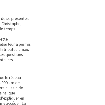
 de se présenter.
 Christophe,
 le temps
uette
elier leur a permis
istributeur, mais
uses questions
taliers.
ue le réseau
 5 000 km de
ers au sein de
ainsi que
d’expliquer en
r y accéder. La