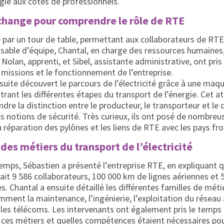
rgie aux côtés de professionnels.
change pour comprendre le rôle de RTE
é par un tour de table, permettant aux collaborateurs de RTE
sable d’équipe, Chantal, en charge des ressources humaines,
Nolan, apprenti, et Sibel, assistante administrative, ont pris
s missions et le fonctionnement de l’entreprise.
suite découvert le parcours de l’électricité grâce à une maq
rant les différentes étapes du transport de l’énergie. Cet at
re la distinction entre le producteur, le transporteur et le d
es notions de sécurité. Très curieux, ils ont posé de nombre
réparation des pylônes et les liens de RTE avec les pays fron
des métiers du transport de l’électricité
mps, Sébastien a présenté l’entreprise RTE, en expliquant q
it 9 586 collaborateurs, 100 000 km de lignes aériennes et
s. Chantal a ensuite détaillé les différentes familles de méti
amment la maintenance, l’ingénierie, l’exploitation du réseau 
 les télécoms. Les intervenants ont également pris le temps 
 ces métiers et quelles compétences étaient nécessaires pou