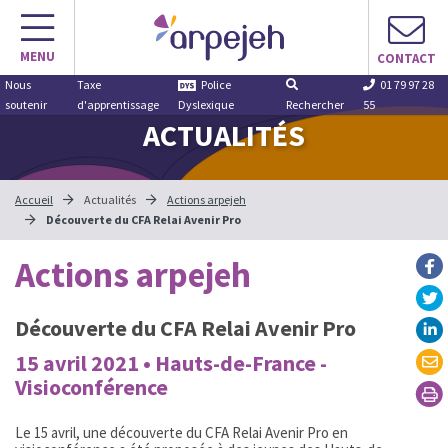
Aller
au
MENU
contenu
CONTACT
Nous
Taxe
Police
01 79 97 28
soutenir
d'apprentissage
Dyslexique
Rechercher
55
ACTUALITÉS
Accueil
Actualités
Actions arpejeh
Découverte du CFA Relai Avenir Pro
Actions arpejeh
Découverte du CFA Relai Avenir Pro
15 avril 2021 • Hauts-de-France -
Visioconférence
Le 15 avril, une découverte du CFA Relai Avenir Pro en