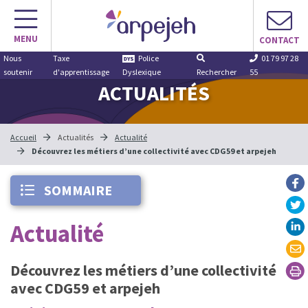
Aller
au
MENU
contenu
CONTACT
Nous
Taxe
Police
01 79 97 28
soutenir
d'apprentissage
Dyslexique
Rechercher
55
ACTUALITÉS
Accueil
Actualités
Actualité
Découvrez les métiers d’une collectivité avec CDG59 et arpejeh
SOMMAIRE
Actualité
Découvrez les métiers d’une collectivité
avec CDG59 et arpejeh