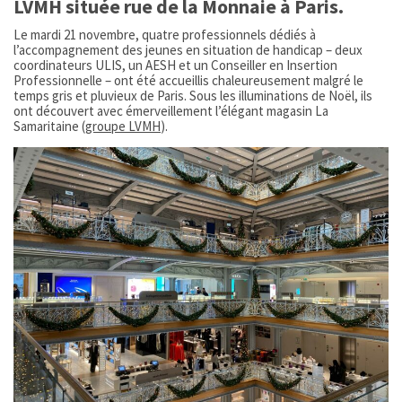
LVMH située rue de la Monnaie à Paris.
Le mardi 21 novembre, quatre professionnels dédiés à
l’accompagnement des jeunes en situation de handicap – deux
coordinateurs ULIS, un AESH et un Conseiller en Insertion
Professionnelle – ont été accueillis chaleureusement malgré le
temps gris et pluvieux de Paris. Sous les illuminations de Noël, ils
ont découvert avec émerveillement l’élégant magasin La
Samaritaine (
groupe LVMH
).