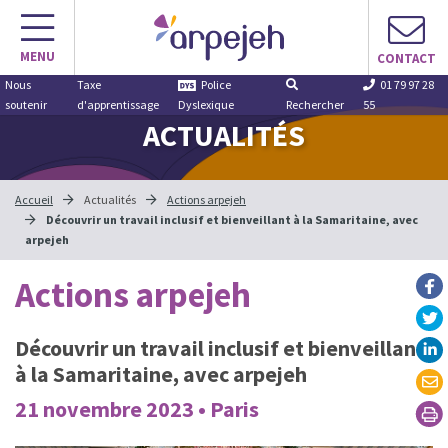
Aller
au
MENU
contenu
CONTACT
Nous
Taxe
Police
01 79 97 28
soutenir
d'apprentissage
Dyslexique
Rechercher
55
ACTUALITÉS
Accueil
Actualités
Actions arpejeh
Découvrir un travail inclusif et bienveillant à la Samaritaine, avec
arpejeh
Actions arpejeh
Découvrir un travail inclusif et bienveillant
à la Samaritaine, avec arpejeh
21 novembre 2023 • Paris