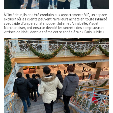
À l’intérieur, ils ont été conduits aux appartements VIP, un espace
exclusif où les clients peuvent faire leurs achats en toute intimité
avec l’aide d’un personal shopper. Julien et Annabelle, Visuel
Merchandiser, ont ensuite dévoilé les secrets des somptueuses
vitrines de Noël, dont le thème cette année était « Paris Jubile ».