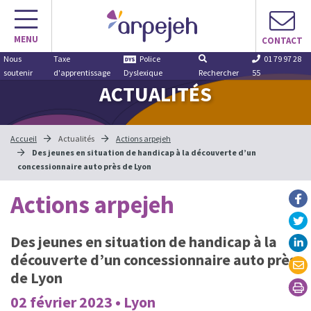
Aller
au
MENU
contenu
CONTACT
Nous
Taxe
Police
01 79 97 28
soutenir
d'apprentissage
Dyslexique
Rechercher
55
ACTUALITÉS
Accueil
Actualités
Actions arpejeh
Des jeunes en situation de handicap à la découverte d’un
concessionnaire auto près de Lyon
Actions arpejeh
Des jeunes en situation de handicap à la
découverte d’un concessionnaire auto près
de Lyon
02 février 2023 • Lyon