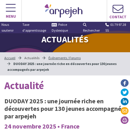
MENU
CONTACT
Nous
Taxe
Police
01 79 97 28
soutenir
d'apprentissage
Dyslexique
Rechercher
55
ACTUALITÉS
Accueil
Actualités
Événements / Forums
DUODAY 2025 : une journée riche en découvertes pour 130 jeunes
accompagnés par arpejeh
Actualité
DUODAY 2025 : une journée riche en
découvertes pour 130 jeunes accompagnés
par arpejeh
24 novembre 2025 • France