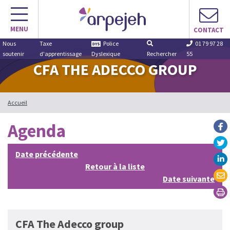
Aller
au
MENU
contenu
CONTACT
Nous
Taxe
Police
01 79 97 28
soutenir
d'apprentissage
Dyslexique
Rechercher
55
CFA THE ADECCO GROUP
Accueil
Agenda
Date précédente
Retour à la liste
Date suivante
CFA The Adecco group