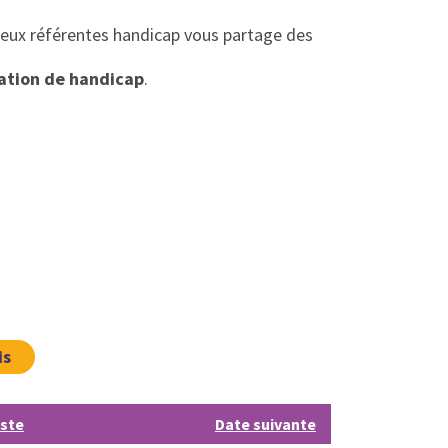
deux référentes handicap vous partage des
uation de handicap
.
is
iste
Date suivante