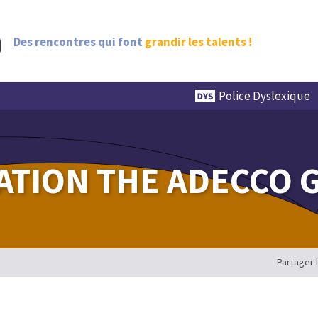
Des rencontres qui font
grandir les talents !
Police Dyslexique
ATION THE ADECCO 
Partager 