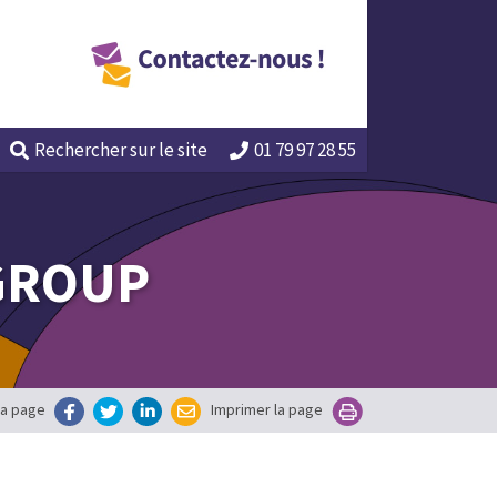
Rechercher
sur le site
01 79 97 28 55
GROUP
la page
Imprimer la page