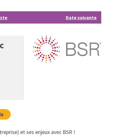
iste
Date suivante
c
is
treprise) et ses enjeux avec BSR !