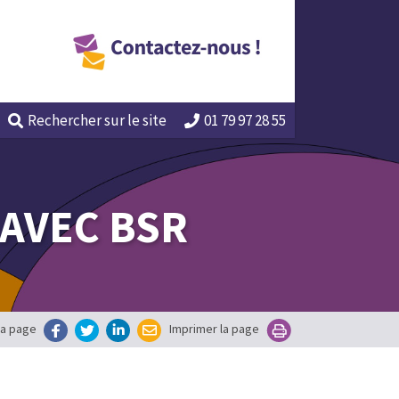
Rechercher
sur le site
01 79 97 28 55
 AVEC BSR
la page
Imprimer la page