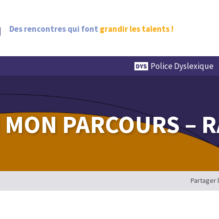
Des rencontres qui font
grandir les talents !
Police Dyslexique
 MON PARCOURS – R
Partager 