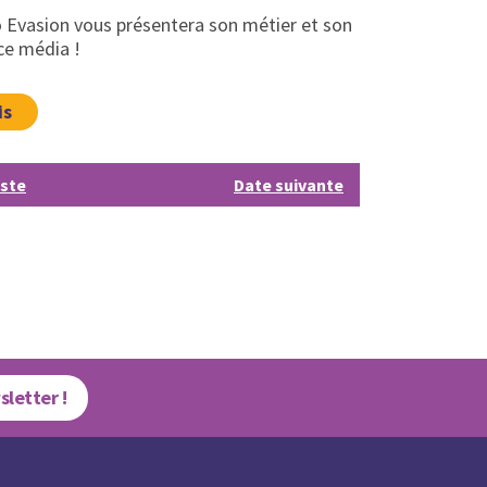
io Evasion vous présentera son métier et son
ce média !
is
iste
Date suivante
sletter !