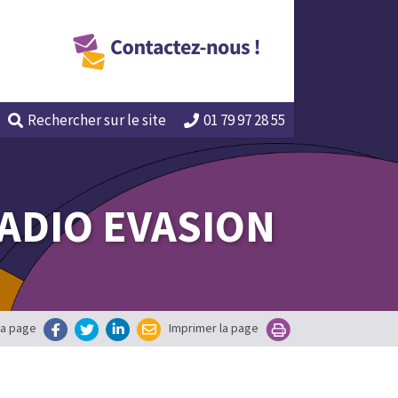
Rechercher
sur le site
01 79 97 28 55
ADIO EVASION
la page
Imprimer la page